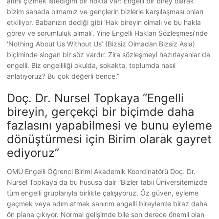
altını çizmek istediğim bir nokta var: Engelli bir birey olarak
bizim sahada olmamız ve gençlerin bizlerle karşılaşması onları
etkiliyor. Babanızın dediği gibi ‘Hak bireyin olmalı ve bu hakla
görev ve sorumluluk almalı’. Yine Engelli Hakları Sözleşmesi’nde
‘Nothing About Us Without Us’ (Bizsiz Olmadan Bizsiz Asla)
biçiminde slogan bir söz vardır. Zira sözleşmeyi hazırlayanlar da
engelli. Biz engelliliği okulda, sokakta, toplumda nasıl
anlatıyoruz? Bu çok değerli bence.”
Doç. Dr. Nursel Topkaya “Engelli
bireyin, gerçekçi bir biçimde daha
fazlasını yapabilmesi ve bunu eyleme
dönüştürmesi için Birim olarak gayret
ediyoruz”
OMÜ Engelli Öğrenci Birimi Akademik Koordinatörü Doç. Dr.
Nursel Topkaya da bu hususa dair “Bizler tabii Üniversitemizde
tüm engelli gruplarıyla birlikte çalışıyoruz. Öz güven, eyleme
geçmek veya adım atmak sanırım engelli bireylerde biraz daha
ön plana çıkıyor. Normal gelişimde bile son derece önemli olan