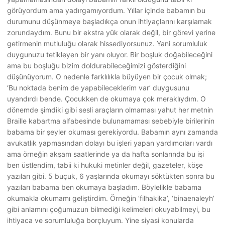
görüyordum ama yadırgamıyordum. Yıllar içinde babamın bu
durumunu düşünmeye başladıkça onun ihtiyaçlarını karşılamak
zorundaydım. Bunu bir ekstra yük olarak değil, bir görevi yerine
getirmenin mutluluğu olarak hissediyorsunuz. Yani sorumluluk
duygunuzu tetikleyen bir yanı oluyor. Bir boşluk doğabileceğini
ama bu boşluğu bizim doldurabileceğimizi gösterdiğini
düşünüyorum. O nedenle farklılıkla büyüyen bir çocuk olmak;
‘Bu noktada benim de yapabileceklerim var’ duygusunu
uyandırdı bende. Çocukken de okumaya çok meraklıydım. O
dönemde şimdiki gibi sesli araçların olmaması yahut her metnin
Braille kabartma alfabesinde bulunamaması sebebiyle birilerinin
babama bir şeyler okuması gerekiyordu. Babamın aynı zamanda
avukatlık yapmasından dolayı bu işleri yapan yardımcıları vardı
ama örneğin akşam saatlerinde ya da hafta sonlarında bu işi
ben üstlendim, tabii ki hukuki metinler değil, gazeteler, köşe
yazıları gibi. 5 buçuk, 6 yaşlarında okumayı söktükten sonra bu
yazıları babama ben okumaya başladım. Böylelikle babama
okumakla okumamı geliştirdim. Örneğin ‘filhakika’, ‘binaenaleyh’
gibi anlamını çoğumuzun bilmediği kelimeleri okuyabilmeyi, bu
ihtiyaca ve sorumluluğa borçluyum. Yine siyasi konularda