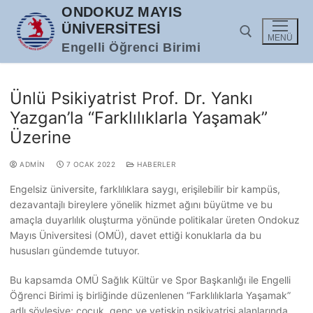
İçeriğe
ONDOKUZ MAYIS
atla
ÜNIVERSITESI
MENÜ
Engelli Öğrenci Birimi
Arama:
Ünlü Psikiyatrist Prof. Dr. Yankı
Yazgan’la “Farklılıklarla Yaşamak”
Üzerine
ADMIN
7 OCAK 2022
HABERLER
Engelsiz üniversite, farklılıklara saygı, erişilebilir bir kampüs,
dezavantajlı bireylere yönelik hizmet ağını büyütme ve bu
amaçla duyarlılık oluşturma yönünde politikalar üreten Ondokuz
Mayıs Üniversitesi (OMÜ), davet ettiği konuklarla da bu
hususları gündemde tutuyor.
Bu kapsamda OMÜ Sağlık Kültür ve Spor Başkanlığı ile Engelli
Öğrenci Birimi iş birliğinde düzenlenen “Farklılıklarla Yaşamak”
adlı söyleşiye; çocuk, genç ve yetişkin psikiyatrisi alanlarında