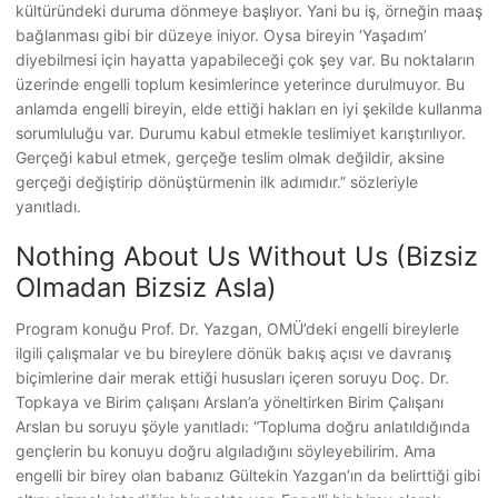
kültüründeki duruma dönmeye başlıyor. Yani bu iş, örneğin maaş
bağlanması gibi bir düzeye iniyor. Oysa bireyin ‘Yaşadım’
diyebilmesi için hayatta yapabileceği çok şey var. Bu noktaların
üzerinde engelli toplum kesimlerince yeterince durulmuyor. Bu
anlamda engelli bireyin, elde ettiği hakları en iyi şekilde kullanma
sorumluluğu var. Durumu kabul etmekle teslimiyet karıştırılıyor.
Gerçeği kabul etmek, gerçeğe teslim olmak değildir, aksine
gerçeği değiştirip dönüştürmenin ilk adımıdır.” sözleriyle
yanıtladı.
Nothing About Us Without Us (Bizsiz
Olmadan Bizsiz Asla)
Program konuğu Prof. Dr. Yazgan, OMÜ’deki engelli bireylerle
ilgili çalışmalar ve bu bireylere dönük bakış açısı ve davranış
biçimlerine dair merak ettiği hususları içeren soruyu Doç. Dr.
Topkaya ve Birim çalışanı Arslan’a yöneltirken Birim Çalışanı
Arslan bu soruyu şöyle yanıtladı: “Topluma doğru anlatıldığında
gençlerin bu konuyu doğru algıladığını söyleyebilirim. Ama
engelli bir birey olan babanız Gültekin Yazgan’ın da belirttiği gibi