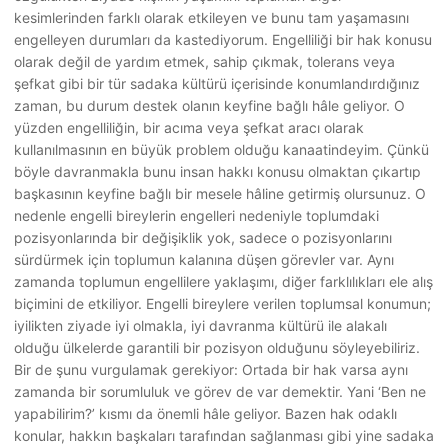
kesimlerinden farklı olarak etkileyen ve bunu tam yaşamasını
engelleyen durumları da kastediyorum. Engelliliği bir hak konusu
olarak değil de yardım etmek, sahip çıkmak, tolerans veya
şefkat gibi bir tür sadaka kültürü içerisinde konumlandırdığınız
zaman, bu durum destek olanın keyfine bağlı hâle geliyor. O
yüzden engelliliğin, bir acıma veya şefkat aracı olarak
kullanılmasının en büyük problem olduğu kanaatindeyim. Çünkü
böyle davranmakla bunu insan hakkı konusu olmaktan çıkartıp
başkasının keyfine bağlı bir mesele hâline getirmiş olursunuz. O
nedenle engelli bireylerin engelleri nedeniyle toplumdaki
pozisyonlarında bir değişiklik yok, sadece o pozisyonlarını
sürdürmek için toplumun kalanına düşen görevler var. Aynı
zamanda toplumun engellilere yaklaşımı, diğer farklılıkları ele alış
biçimini de etkiliyor. Engelli bireylere verilen toplumsal konumun;
iyilikten ziyade iyi olmakla, iyi davranma kültürü ile alakalı
olduğu ülkelerde garantili bir pozisyon olduğunu söyleyebiliriz.
Bir de şunu vurgulamak gerekiyor: Ortada bir hak varsa aynı
zamanda bir sorumluluk ve görev de var demektir. Yani ‘Ben ne
yapabilirim?’ kısmı da önemli hâle geliyor. Bazen hak odaklı
konular, hakkın başkaları tarafından sağlanması gibi yine sadaka