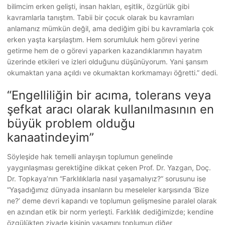
bilimcim erken gelişti, insan hakları, eşitlik, özgürlük gibi
kavramlarla tanıştım. Tabii bir çocuk olarak bu kavramları
anlamanız mümkün değil, ama dediğim gibi bu kavramlarla çok
erken yaşta karşılaştım. Hem sorumluluk hem görevi yerine
getirme hem de o görevi yaparken kazandıklarımın hayatım
üzerinde etkileri ve izleri olduğunu düşünüyorum. Yani şansım
okumaktan yana açıldı ve okumaktan korkmamayı öğretti.” dedi.
“Engelliliğin bir acıma, tolerans veya
şefkat aracı olarak kullanılmasının en
büyük problem olduğu
kanaatindeyim”
Söyleşide hak temelli anlayışın toplumun genelinde
yaygınlaşması gerektiğine dikkat çeken Prof. Dr. Yazgan, Doç.
Dr. Topkaya’nın “Farklılıklarla nasıl yaşamalıyız?” sorusunu ise
“Yaşadığımız dünyada insanların bu meseleler karşısında ‘Bize
ne?’ deme devri kapandı ve toplumun gelişmesine paralel olarak
en azından etik bir norm yerleşti. Farklılık dediğimizde; kendine
özgülükten ziyade kişinin yaşamını toplumun diğer