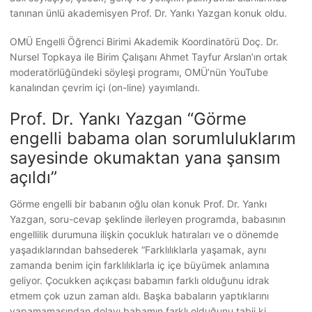
tanınan ünlü akademisyen Prof. Dr. Yankı Yazgan konuk oldu.
OMÜ Engelli Öğrenci Birimi Akademik Koordinatörü Doç. Dr.
Nursel Topkaya ile Birim Çalışanı Ahmet Tayfur Arslan’ın ortak
moderatörlüğündeki söyleşi programı, OMÜ’nün YouTube
kanalından çevrim içi (on-line) yayımlandı.
Prof. Dr. Yankı Yazgan “Görme
engelli babama olan sorumluluklarım
sayesinde okumaktan yana şansım
açıldı”
Görme engelli bir babanın oğlu olan konuk Prof. Dr. Yankı
Yazgan, soru-cevap şeklinde ilerleyen programda, babasının
engellilik durumuna ilişkin çocukluk hatıraları ve o dönemde
yaşadıklarından bahsederek “Farklılıklarla yaşamak, aynı
zamanda benim için farklılıklarla iç içe büyümek anlamına
geliyor. Çocukken açıkçası babamın farklı olduğunu idrak
etmem çok uzun zaman aldı. Başka babaların yaptıklarını
yapamamasından dolayı babamın farklı olduğunu tabii ki