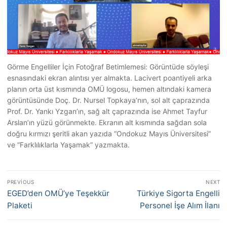
Görme Engelliler İçin Fotoğraf Betimlemesi: Görüntüde söyleşi
esnasındaki ekran alıntısı yer almakta. Lacivert poantiyeli arka
planın orta üst kısmında OMÜ logosu, hemen altındaki kamera
görüntüsünde Doç. Dr. Nursel Topkaya’nın, sol alt çaprazında
Prof. Dr. Yankı Yzgan’ın, sağ alt çaprazında ise Ahmet Tayfur
Arslan’ın yüzü görünmekte. Ekranın alt kısmında sağdan sola
doğru kırmızı şeritli akan yazıda “Ondokuz Mayıs Üniversitesi”
ve “Farklılıklarla Yaşamak” yazmakta.
Yazı
PREVIOUS
NEXT
gezinmesi
Previous
Next
EGED’den OMÜ’ye Teşekkür
Türkiye Sigorta Engelli
post:
post:
Plaketi
Personel İşe Alım İlanı