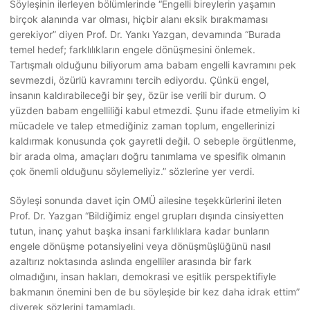
Söyleşinin ilerleyen bölümlerinde “Engelli bireylerin yaşamın
birçok alanında var olması, hiçbir alanı eksik bırakmaması
gerekiyor” diyen Prof. Dr. Yankı Yazgan, devamında “Burada
temel hedef; farklılıkların engele dönüşmesini önlemek.
Tartışmalı olduğunu biliyorum ama babam engelli kavramını pek
sevmezdi, özürlü kavramını tercih ediyordu. Çünkü engel,
insanın kaldırabileceği bir şey, özür ise verili bir durum. O
yüzden babam engelliliği kabul etmezdi. Şunu ifade etmeliyim ki
mücadele ve talep etmediğiniz zaman toplum, engellerinizi
kaldırmak konusunda çok gayretli değil. O sebeple örgütlenme,
bir arada olma, amaçları doğru tanımlama ve spesifik olmanın
çok önemli olduğunu söylemeliyiz.” sözlerine yer verdi.
Söyleşi sonunda davet için OMÜ ailesine teşekkürlerini ileten
Prof. Dr. Yazgan “Bildiğimiz engel grupları dışında cinsiyetten
tutun, inanç yahut başka insani farklılıklara kadar bunların
engele dönüşme potansiyelini veya dönüşmüşlüğünü nasıl
azaltırız noktasında aslında engelliler arasında bir fark
olmadığını, insan hakları, demokrasi ve eşitlik perspektifiyle
bakmanın önemini ben de bu söyleşide bir kez daha idrak ettim”
diyerek sözlerini tamamladı.