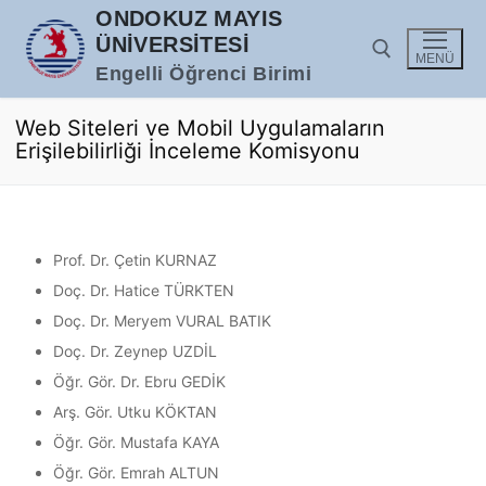
İçeriğe
ONDOKUZ MAYIS
atla
ÜNIVERSITESI
MENÜ
Engelli Öğrenci Birimi
Web Siteleri ve Mobil Uygulamaların
Arama:
Erişilebilirliği İnceleme Komisyonu
Prof. Dr. Çetin KURNAZ
Doç. Dr. Hatice TÜRKTEN
Doç. Dr. Meryem VURAL BATIK
Doç. Dr. Zeynep UZDİL
Öğr. Gör. Dr. Ebru GEDİK
Arş. Gör. Utku KÖKTAN
Öğr. Gör. Mustafa KAYA
Öğr. Gör. Emrah ALTUN