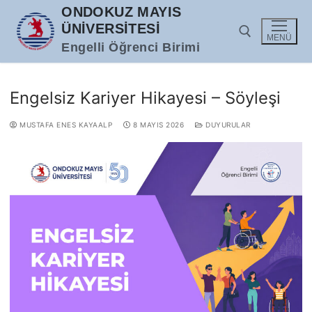
İçeriğe
ONDOKUZ MAYIS
atla
ÜNIVERSITESI
MENÜ
Engelli Öğrenci Birimi
Arama:
Engelsiz Kariyer Hikayesi – Söyleşi
MUSTAFA ENES KAYAALP
8 MAYIS 2026
DUYURULAR