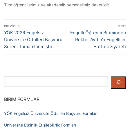
Tüm öğrencilerimiz ve akademik personelimiz davetlidir.
Yazı
PREVIOUS
NEXT
gezinmesi
Previous
Next
YÖK 2026 Engelsiz
Engelli Öğrenci Biriminden
post:
post:
Üniversite Ödülleri Başvuru
Rektör Aydın’a Engelliler
Süreci Tamamlanmıştır
Haftası ziyareti
Ara
BIRIM FORMLARI
YÖK Engelsiz Üniversite Ödülleri Başvuru Formları
Üniversite Etkinlik Erişilebilirlik Formları