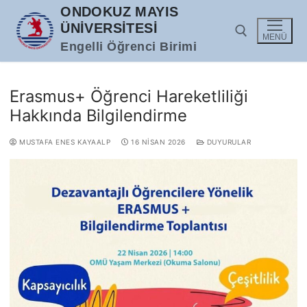
İçeriğe
ONDOKUZ MAYIS
atla
ÜNIVERSITESI
MENÜ
Engelli Öğrenci Birimi
Arama:
Erasmus+ Öğrenci Hareketliliği
Hakkında Bilgilendirme
MUSTAFA ENES KAYAALP
16 NISAN 2026
DUYURULAR