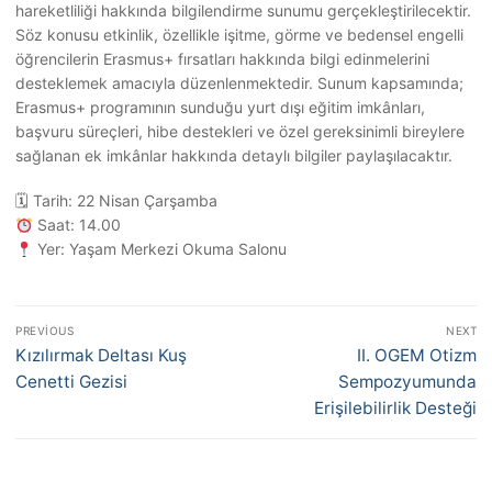
hareketliliği hakkında bilgilendirme sunumu gerçekleştirilecektir.
Söz konusu etkinlik, özellikle işitme, görme ve bedensel engelli
öğrencilerin Erasmus+ fırsatları hakkında bilgi edinmelerini
desteklemek amacıyla düzenlenmektedir. Sunum kapsamında;
Erasmus+ programının sunduğu yurt dışı eğitim imkânları,
başvuru süreçleri, hibe destekleri ve özel gereksinimli bireylere
sağlanan ek imkânlar hakkında detaylı bilgiler paylaşılacaktır.
🗓 Tarih: 22 Nisan Çarşamba
Saat: 14.00
Yer: Yaşam Merkezi Okuma Salonu
Yazı
PREVIOUS
NEXT
gezinmesi
Previous
Next
Kızılırmak Deltası Kuş
II. OGEM Otizm
post:
post:
Cenetti Gezisi
Sempozyumunda
Erişilebilirlik Desteği