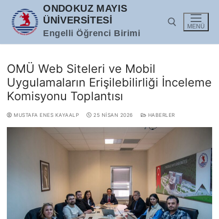
İçeriğe
ONDOKUZ MAYIS
atla
ÜNIVERSITESI
MENÜ
Engelli Öğrenci Birimi
Arama:
OMÜ Web Siteleri ve Mobil
Uygulamaların Erişilebilirliği İnceleme
Komisyonu Toplantısı
MUSTAFA ENES KAYAALP
25 NISAN 2026
HABERLER