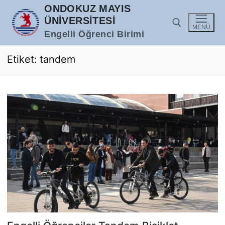
İçeriğe
ONDOKUZ MAYIS
atla
ÜNIVERSITESI
MENÜ
Engelli Öğrenci Birimi
Etiket:
tandem
Arama: