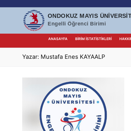
İçeriğe
atla
ONDOKUZ MAYIS ÜNIVERSIT
Engelli Öğrenci Birimi
ANASAYFA
BIRIM İSTATISTIKLERI
HAKKI
Yazar:
Mustafa Enes KAYAALP