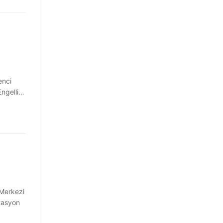
enci
Engelli…
 Merkezi
itasyon