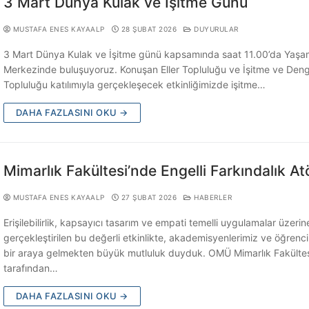
3 Mart Dünya Kulak ve İşitme Günü
MUSTAFA ENES KAYAALP
28 ŞUBAT 2026
DUYURULAR
3 Mart Dünya Kulak ve İşitme günü kapsamında saat 11.00’da Yaşa
Merkezinde buluşuyoruz. Konuşan Eller Topluluğu ve İşitme ve Den
Topluluğu katılımıyla gerçekleşecek etkinliğimizde işitme…
DAHA FAZLASINI OKU →
Mimarlık Fakültesi’nde Engelli Farkındalık At
MUSTAFA ENES KAYAALP
27 ŞUBAT 2026
HABERLER
Erişilebilirlik, kapsayıcı tasarım ve empati temelli uygulamalar üzerin
gerçekleştirilen bu değerli etkinlikte, akademisyenlerimiz ve öğrenci
bir araya gelmekten büyük mutluluk duyduk. OMÜ Mimarlık Fakültes
tarafından…
DAHA FAZLASINI OKU →