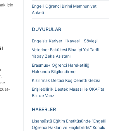
ak için
Engelli Öğrenci Birimi Memnuniyet
Anketi
DUYURULAR
Engelsiz Kariyer Hikayesi – Söyleşi
sı
Veteriner Fakültesi Bina İçi Yol Tarifi
Yapay Zeka Asistanı
Erasmus+ Öğrenci Hareketliliği
u
Hakkında Bilgilendirme
.
Kızılırmak Deltası Kuş Cenetti Gezisi
ine
zuat-
Erişilebilirlik Destek Masası ile OKAF’ta
Biz de Varız
HABERLER
Lisansüstü Eğitim Enstitüsünde “Engelli
Öğrenci Hakları ve Erişilebilirlik” Konulu