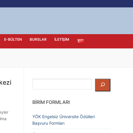
E-BÜLTEN
BURSLAR
İLETIŞIM
kezi
Ara
BIRIM FORMLARI
eyler
YÖK Engelsiz Üniversite Ödülleri
olma
Başvuru Formları