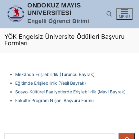
İçeriğe
ONDOKUZ MAYIS
atla
ÜNIVERSITESI
MENÜ
Engelli Öğrenci Birimi
YÖK Engelsiz Üniversite Ödülleri Başvuru
Arama:
Formları
Mekânda Erişilebilirlik (Turuncu Bayrak)
Eğitimde Erişilebilirlik (Yeşil Bayrak)
Sosyo-Kültürel Faaliyetlerde Erişilebilirlik (Mavi Bayrak)
Fakülte Program Nişanı Başvuru Formu
Ara