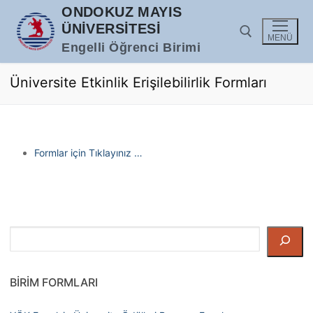
İçeriğe
ONDOKUZ MAYIS
atla
ÜNIVERSITESI
MENÜ
Engelli Öğrenci Birimi
Üniversite Etkinlik Erişilebilirlik Formları
Arama:
Formlar için Tıklayınız …
Ara
BIRIM FORMLARI